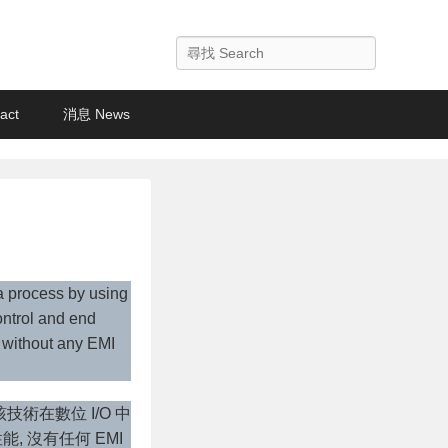
Search
act
消息 News
a process by using
ntrol and end
e without any EMI
術在數位 I/O 中
, 沒有任何 EMI