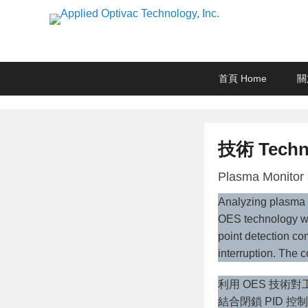
Applied Optivac Techn
Solution provider for your plasma applications
Primary
Skip
Skip
首頁 Home
關
menu
to
to
primary
secondary
content
content
技術 Techn
P
Plasma Monito
o
Analyzing plasma s
s
OES technology wh
t
point detection co
e
interruption. The co
d
o
利用 OES 技術
n
結合閉鎖 PID 控