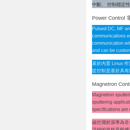
M
中斷。 控制穩定
a
y
Power Control
1
Pulsed DC, MF and 
,
communications emb
2
communication with
0
and can be custom
1
9
基於內置 Linux
b
從控制是基於具有同
y
A
Magnetron Con
d
Magnetron sputteri
m
sputtering applicat
i
specifications are
n
i
磁控濺射源專為非
s
詳細的規格是根據